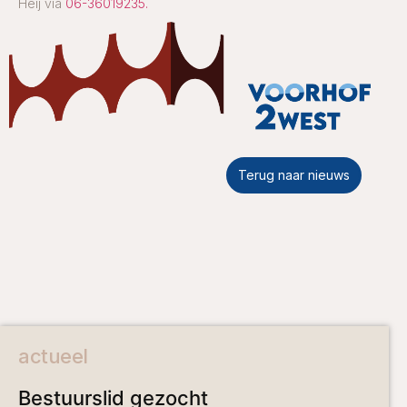
Heij via
06-36019235.
Terug naar nieuws
actueel
Bestuurslid gezocht