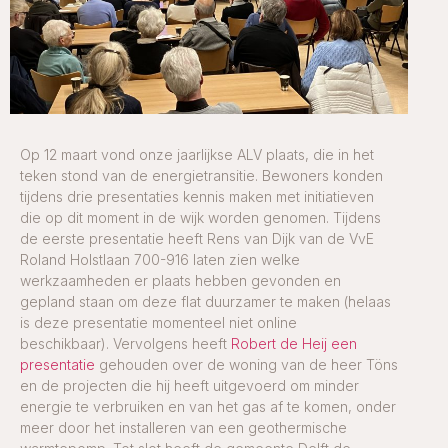
Op 12 maart vond onze jaarlijkse ALV plaats, die in het
teken stond van de energietransitie. Bewoners konden
tijdens drie presentaties kennis maken met initiatieven
die op dit moment in de wijk worden genomen. Tijdens
de eerste presentatie heeft Rens van Dijk van de VvE
Roland Holstlaan 700-916 laten zien welke
werkzaamheden er plaats hebben gevonden en
gepland staan om deze flat duurzamer te maken (helaas
is deze presentatie momenteel niet online
beschikbaar). Vervolgens heeft
Robert de Heij een
presentatie
gehouden over de woning van de heer Töns
en de projecten die hij heeft uitgevoerd om minder
energie te verbruiken en van het gas af te komen, onder
meer door het installeren van een geothermische