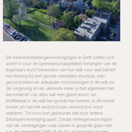
De bewonersbelangenverenigingen in Delft zetten zich
actief in voor de (gemeenschappelijke) belangen van de
eigenaars en/of bewoners van hun wijk voor wat betreft
hun belang bij een goede ruimtelijke structuur, een
gezond milieu en adequate voorzieningen in de wijk en
de omgeving ervan, alsmede meer in het algemeen het
bevorderen van alles wat een goed woon- en
leefklimaat in de wijk ten goede kan komen, in de meest
brede zin van het woord (zoals verwoord in onze
statuten). Tot voor kort gebeurde dat door iedere
belangenvereniging apart. Omdat vertegenwoordigers
van de verenigingen vaak samen in gesprek gaan met
o.a. de gemeente Delft of de TU, is besloten om een